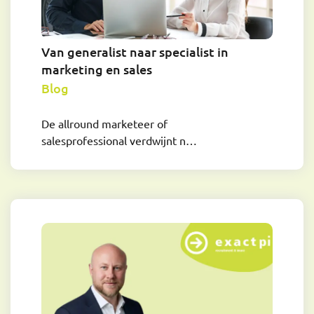
Van generalist naar specialist in
marketing en sales
Blog
De allround marketeer of
salesprofessional verdwijnt n…
Jurgen Doest
Consultant Non-profit & Overheid
jurgen@exactpi.nl
06 - 25 45 78 99