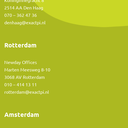
Koninginnegracht 8
2514 AA Den Haag
070 – 362 47 36
denhaag@exactpi.nl
Rotterdam
Newday Offices
Marten Meesweg 8-10
3068 AV Rotterdam
010 – 414 13 11
rotterdam@exactpi.nl
Shirley Setrodimedjo
Manager Non-profit & Overheid
Amsterdam
shirley@exactpi.nl