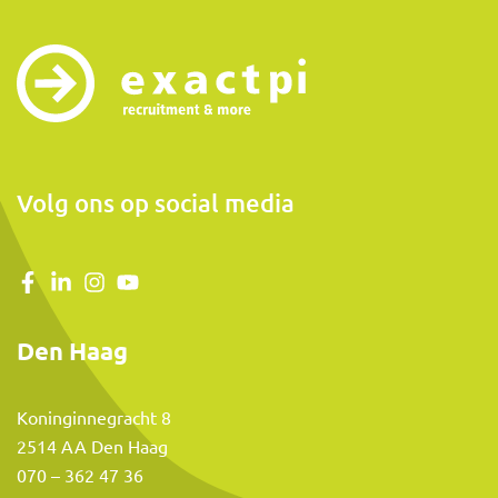
Volg ons op social media
Den Haag
Koninginnegracht 8
2514 AA Den Haag
070 – 362 47 36