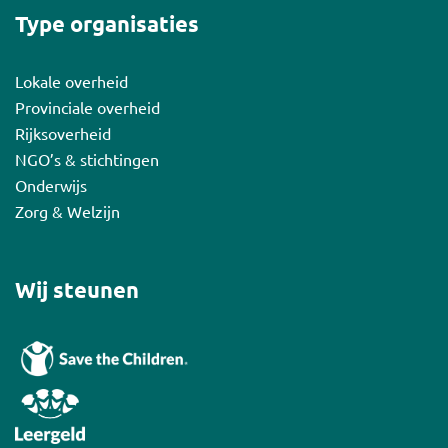
Type organisaties
Lokale overheid
Provinciale overheid
Rijksoverheid
NGO’s & stichtingen
Onderwijs
Zorg & Welzijn
Wij steunen
Shirley Setrodimedjo
Manager Non-profit & Overheid
shirley@exactpi.nl
06 - 34 51 00 23