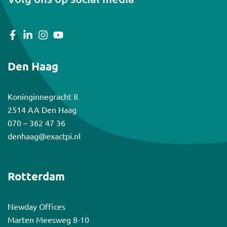
Den Haag
Koninginnegracht 8
2514 AA Den Haag
Astrid Jairam
070 – 362 47 36
Principal Consultant Non-profit & Overheid
denhaag@exactpi.nl
astrid@exactpi.nl
06 - 390 849 12
Rotterdam
Newday Offices
Marten Meesweg 8-10