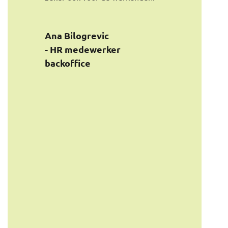
n op je eigen
Sandra Kroes
Ana Bilogrevic
- Manager Co
- HR medewerker
Geest
backoffice
ager