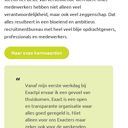
medewerkers hebben niet alleen veel
verantwoordelijkheid, maar ook veel zeggenschap. Dat
alles resulteert in een bloeiend en ambitieus
recruitmentbureau met heel veel blije opdrachtgevers,
professionals en medewerkers.
Naar onze kernwaarden
t je er écht
Vanaf mijn eerste werkdag bij
Bij Exactpi is er 
. We doen
Exactpi ervaar ik een gevoel van
eigen ideeën en i
n en je krijgt
thuiskomen. Exact is een open
deelt je werk in o
ertrouwen.
en transparante organisatie waar
manier, dit geeft
naarschap en
alles goed geregeld is. Niet
zelfstandigheid, f
alleen voor ons Exacters maar
een goede werk-p
 en vrijheid
zeker ook voor de werkenden.