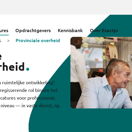
ures
Opdrachtgevers
Kennisbank
Over Exactpi
Provinciale overheid
s
>
e
rheid
n ruimtelijke ontwikkeling?
regisserende rol binnen het
acatures voor professionals
 niveau — in vaste dienst, op