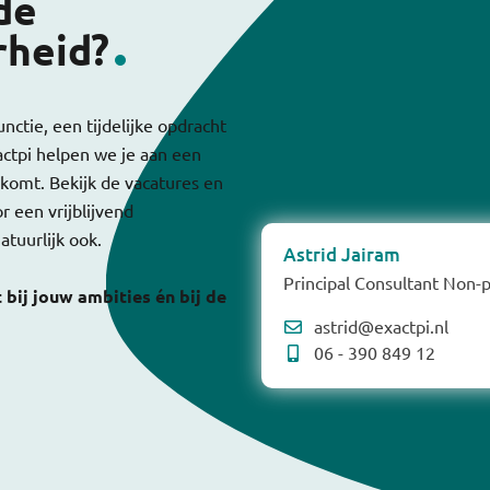
de
rheid?
nctie, een tijdelijke opdracht
actpi helpen we je aan een
 komt. Bekijk de vacatures en
 een vrijblijvend
atuurlijk ook.
Astrid Jairam
Principal Consultant Non-
bij jouw ambities én bij de
astrid@exactpi.nl
06 - 390 849 12