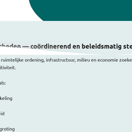
erheden — coördinerend en beleidsmatig st
 ruimtelijke ordening, infrastructuur, milieu en economie zoek
tiviteit.
ls:
keling
eid
egroting