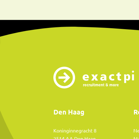
Den Haag
R
Koninginnegracht 8
Ne
2514 AA Den Haag
Ma