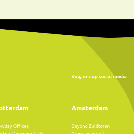
Volg ons op social media
otterdam
Amsterdam
wday Offices
Beyond Zuidtoren
rten Meesweg 8-10
Taurusavenue 3