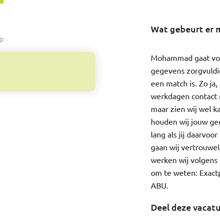
Wat gebeurt er m
p
Mohammad gaat voor
gegevens zorgvuldi
een match is. Zo ja
werkdagen contact 
maar zien wij wel k
houden wij jouw ge
lang als jij daarvo
gaan wij vertrouwe
werken wij volgens 
om te weten: Exactp
ABU.
Deel deze vacat