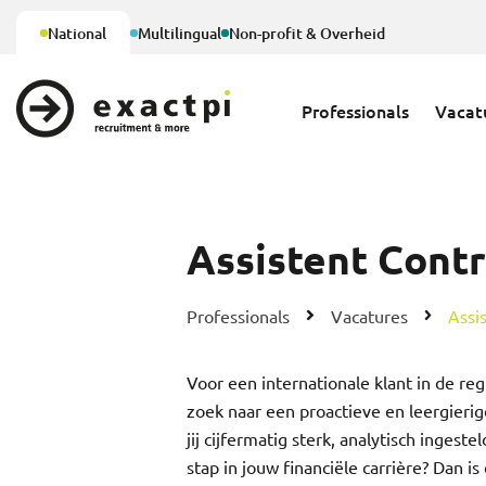
National
Multilingual
Non-profit & Overheid
Professionals
Vacat
Assistent Contr
Professionals
Vacatures
Assi
Voor een internationale klant in de reg
zoek naar een proactieve en leergierig
jij cijfermatig sterk, analytisch ingest
stap in jouw financiële carrière? Dan i