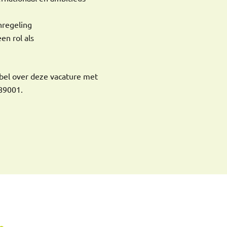
nregeling
en rol als
 bel over deze vacature met
89001.