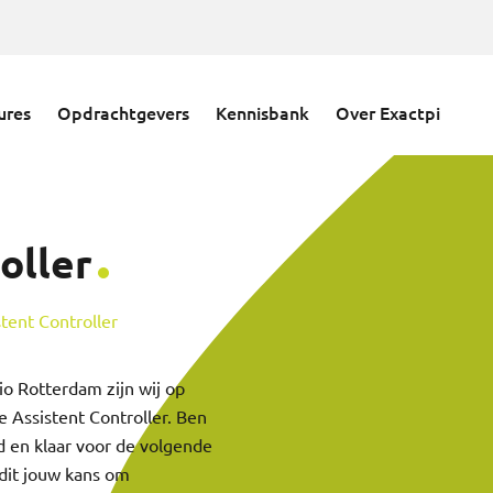
ures
Opdrachtgevers
Kennisbank
Over Exactpi
oller
stent Controller
io Rotterdam zijn wij op
e Assistent Controller. Ben
eld en klaar voor de volgende
s dit jouw kans om