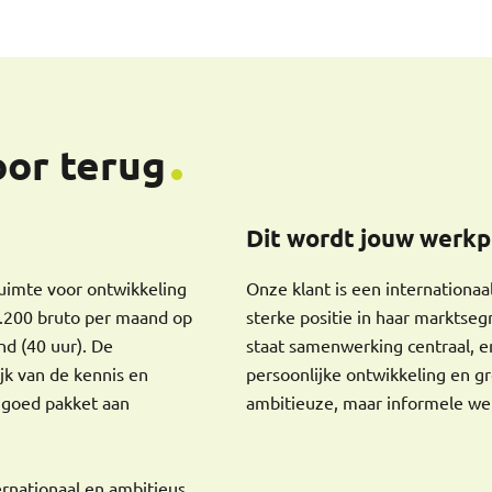
voor terug
Dit wordt jouw werkp
uimte voor ontwikkeling
Onze klant is een internationa
5.200 bruto per maand op
sterke positie in haar marktse
nd (40 uur). De
staat samenwerking centraal, en
ijk van de kennis en
persoonlijke ontwikkeling en gr
 goed pakket aan
ambitieuze, maar informele w
ernationaal en ambitieus