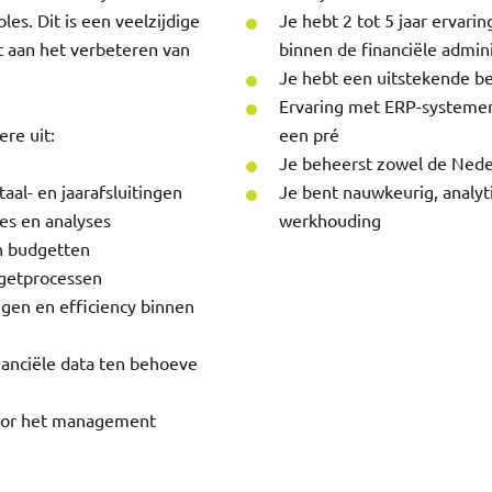
les. Dit is een veelzijdige
Je hebt 2 tot 5 jaar ervarin
gt aan het verbeteren van
binnen de financiële admini
Je hebt een uitstekende be
Ervaring met ERP-systemen 
re uit:
een pré
Je beheerst zowel de Neder
al- en jaarafsluitingen
Je bent nauwkeurig, analyt
es en analyses
werkhouding
n budgetten
dgetprocessen
gen en efficiency binnen
nanciële data ten behoeve
voor het management