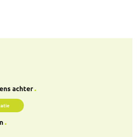
vens achter
tatie
n