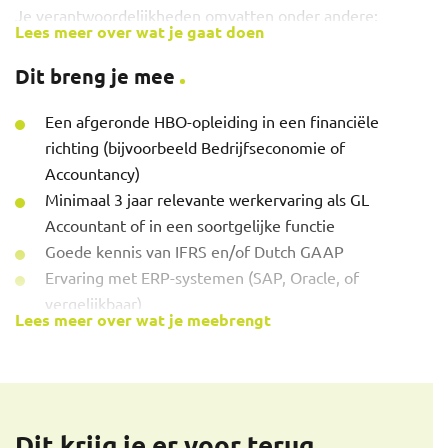
Je verantwoordelijkheden omvatten onder andere:
Lees meer over wat je gaat doen
Verwerken en controleren van grootboekmutaties
Dit breng je mee
Voorbereiden en uitvoeren van maand-, kwartaal-
en jaarafsluitingen
Een afgeronde HBO-opleiding in een financiële
Opstellen van balansspecificaties en financiële
richting (bijvoorbeeld Bedrijfseconomie of
rapportages
Accountancy)
Voorbereiden van auditdossiers en ondersteuning
Minimaal 3 jaar relevante werkervaring als GL
bij accountantscontroles
Accountant of in een soortgelijke functie
Signaleren en analyseren van afwijkingen en
Goede kennis van IFRS en/of Dutch GAAP
verbetermogelijkheden
Ervaring met ERP-systemen (SAP, Oracle, of
Assisteren bij consolidatie en interne controles
vergelijkbaar)
Lees meer over wat je meebrengt
Actief meedenken over procesoptimalisatie
Sterke Excel-vaardigheden
binnen de financiële administratie
Goede beheersing van zowel de Nederlandse als
Engelse taal
Je bent analytisch, accuraat en proactief
Dit krijg je er voor terug