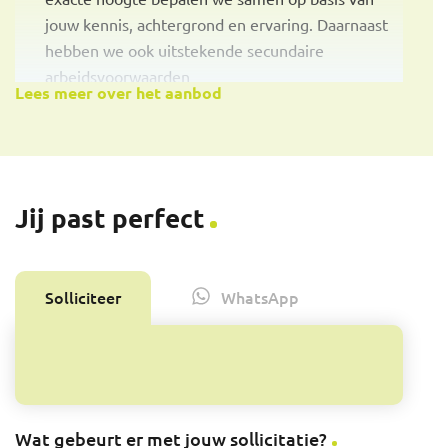
jouw kennis, achtergrond en ervaring. Daarnaast
hebben we ook uitstekende secundaire
arbeidsvoorwaarden
Lees meer over het aanbod
Een moderne werkomgeving met ruimte voor
persoonlijke ontwikkeling
Mogelijkheid tot hybride werken (thuis/kantoor)
Reiskostenvergoeding en pensioenregeling
Enthousiast en professioneel team van collega’s
Jij past perfect
Wil je eerst meer informatie? Dat kan: bel over deze
vacature met Mohammad Selevani, telefoon 06-
Solliciteer
WhatsApp
25389001.
Exactpi refnr.: 5731
Wat gebeurt er met jouw sollicitatie?