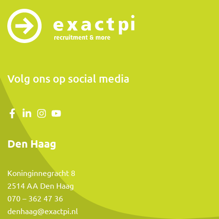
Volg ons op social media
Den Haag
Koninginnegracht 8
2514 AA Den Haag
070 – 362 47 36
denhaag@exactpi.nl