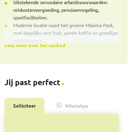
Uitstekende secundaire arbeidsvoorwaarden:
reiskostenvergoeding, pensioenregeling,
sportfaciliteiten.
Moderne locatie naast het groene Máxima Park,
met dagelijks vers fruit, goede koffie en gezellige
vrijdagborrels.
Lees meer over het aanbod
Ruimte voor persoonlijke en professionele
ontwikkeling in een hecht en enthousiast team.
Meer informatie? Neem voor al je vragen contact op
met Alex Pop op 06 - 273 70 489 of alex@exactpi.nl.
Jij past perfect
Referentienummer: 5967
Solliciteer
WhatsApp