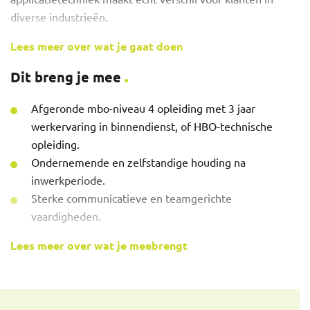
diverse industrieën.
Lees meer over wat je gaat doen
Je werkzaamheden omvatten:
Dit breng je mee
Verkopen van doseerapparatuur, toebehoren en
meet- en regeltechniek.
Afgeronde mbo-niveau 4 opleiding met 3 jaar
Opstellen en uitvoeren van je eigen verkoopplan
werkervaring in binnendienst, of HBO-technische
in samenwerking met de buitendienst.
opleiding.
Behouden van sterke klantrelaties en signaleren
Ondernemende en zelfstandige houding na
van problemen of klachten.
inwerkperiode.
Opstellen en opvolgen van technische en
Sterke communicatieve en teamgerichte
commerciële offertes tot ondertekening.
vaardigheden.
Samenwerken met het projectteam, met
Lees meer over wat je meebrengt
technische ondersteuning van sales en service.