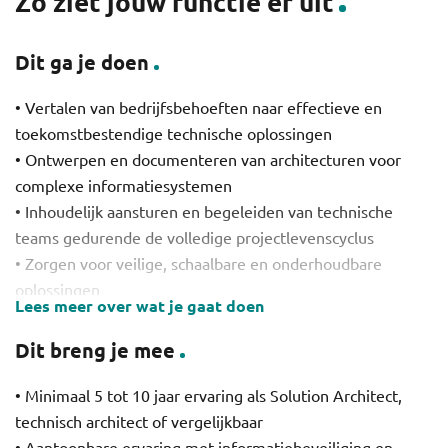
Zo ziet jouw functie er uit
Dit ga je doen
• Vertalen van bedrijfsbehoeften naar effectieve en
toekomstbestendige technische oplossingen
• Ontwerpen en documenteren van architecturen voor
complexe informatiesystemen
• Inhoudelijk aansturen en begeleiden van technische
teams gedurende de volledige projectlevenscyclus
• Zorgen voor veilige, schaalbare en onderhoudbare
oplossingen
Lees meer over wat je gaat doen
• Proactief signaleren en mitigeren van risico’s binnen
architectuur en implementatie
Dit breng je mee
• Adviseren over informatiebeveiliging, identity &
access management en veiligheidssystemen zoals
• Minimaal 5 tot 10 jaar ervaring als Solution Architect,
camera- en toegangsoplossingen
technisch architect of vergelijkbaar
• Integreren van service management systemen