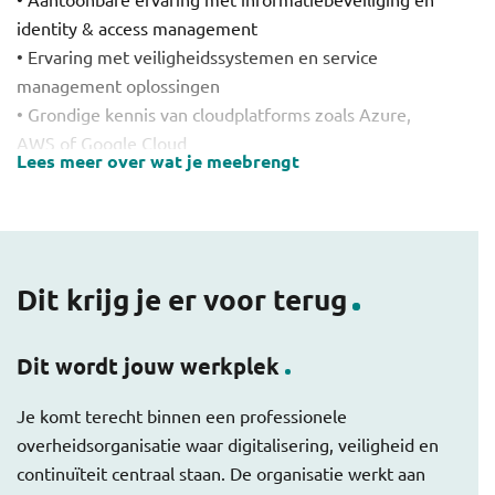
• Aantoonbare ervaring met informatiebeveiliging en
binnen bestaande IT-landschappen
identity & access management
• Ervaring met veiligheidssystemen en service
management oplossingen
• Grondige kennis van cloudplatforms zoals Azure,
AWS of Google Cloud
Lees meer over wat je meebrengt
• Ervaring met SaaS- en hybride implementaties
• Kennis van Archimate en Visio
• Sterk analytisch en kritisch denkvermogen
• In staat meerdere projecten gelijktijdig te overzien
en sturen
Dit krijg je er voor terug
• Organisatiesensitief en vaardig in
stakeholdermanagement
Dit wordt jouw werkplek
• Zelfstandig, proactief en communicatief sterk
Je komt terecht binnen een professionele
overheidsorganisatie waar digitalisering, veiligheid en
continuïteit centraal staan. De organisatie werkt aan