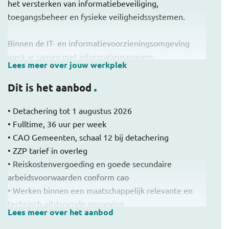
het versterken van informatiebeveiliging,
toegangsbeheer en fysieke veiligheidssystemen.
Binnen de IT- en informatievoorzieningsomgeving
werk je samen met informatiemanagers,
Lees meer over jouw werkplek
projectleiders en technische teams. De focus ligt op
schaalbare, veilige en goed beheersbare oplossingen
Dit is het aanbod
die aansluiten bij de bredere
organisatiedoelstellingen.
• Detachering tot 1 augustus 2026
• Fulltime, 36 uur per week
• CAO Gemeenten, schaal 12 bij detachering
• ZZP tarief in overleg
• Reiskostenvergoeding en goede secundaire
arbeidsvoorwaarden conform cao
• Werken binnen een maatschappelijk relevante en
technisch uitdagende omgeving
Lees meer over het aanbod