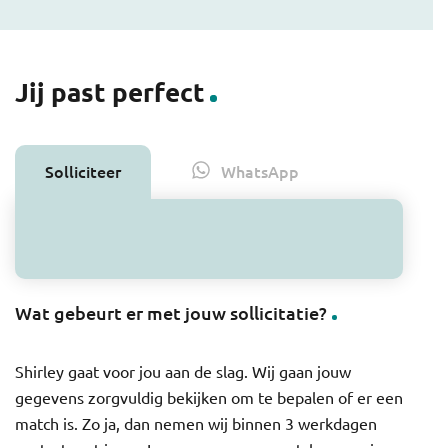
Wil je eerst meer informatie? Dat kan: bel over deze
vacature met Shirley Setrodimedjo, Senior Business
Consultant Non-profit & Overheid, telefoon 06-345
100 23.
Jij past perfect
Exactpi refnr.: 5946 #NP&O
Solliciteer
WhatsApp
Wat gebeurt er met jouw sollicitatie?
Shirley gaat voor jou aan de slag. Wij gaan jouw
gegevens zorgvuldig bekijken om te bepalen of er een
match is. Zo ja, dan nemen wij binnen 3 werkdagen