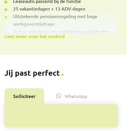
Leaseauto passend bij de functie
25 vakantiedagen + 13 ADV-dagen
Uitstekende pensioenregeling met hoge
werkgeversbijdrage
Ruime opleidings- en ontwikkelmogelijkheden
Lees meer over het aanbod
Wil je eerst meer informatie? Dat kan: bel over deze
vacature met Lex Klep, Senior Business Consultant
Sales & Marketing, telefoon 06 - 406 64 314.
Jij past perfect
Exactpi refnr.: 5893
Solliciteer
WhatsApp