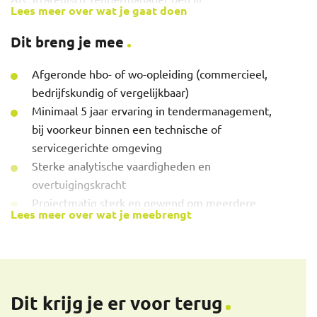
Lees meer over wat je gaat doen
verantwoordelijk voor het volledige tenderproces van
omvangrijke projecten met een integrale technische
Dit breng je mee
scope. Jij stuurt het proces van A tot Z en zorgt voor
een onderscheidende, goed doordachte aanbieding
Afgeronde hbo- of wo-opleiding (commercieel,
die perfect aansluit op de klantvraag.
bedrijfskundig of vergelijkbaar)
Minimaal 5 jaar ervaring in tendermanagement,
Wat je gaat doen:
bij voorkeur binnen een technische of
servicegerichte omgeving
Regie voeren over het volledige tenderproces van
Sterke analytische vaardigheden en
grote, multidisciplinaire projecten
overtuigingskracht
Vertalen van complexe klantvragen naar een
Projectmatig sterk en gewend om meerdere
Lees meer over wat je meebrengt
integrale ontwerp- en uitvoeringsstrategie
stakeholders aan te sturen
Aansturen en verbinden van tenderteams met
Uitstekende beheersing van de Nederlandse en
diverse technische disciplines
Engelse taal
Samenwerken met interne specialisten
Commerciële mindset en goed
(engineering, calculatie, uitvoering) en externe
inlevingsvermogen in klantbehoeften
Dit krijg je er voor terug
partners
In staat om een VOG te overleggen