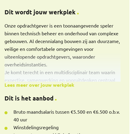
Onderhouden van contact met opdrachtgevers,
Dit wordt jouw werkplek
adviseurs en ketenpartners
Signaleren en managen van kansen en risico’s
Onze opdrachtgever is een toonaangevende speler
binnen het tendertraject
binnen technisch beheer en onderhoud van complexe
Bewaken van planning, kwaliteit en samenhang
gebouwen. Al decennialang bouwen zij aan duurzame,
binnen de aanbieding
veilige en comfortabele omgevingen voor
uiteenlopende opdrachtgevers, waaronder
overheidsinstanties.
Je komt terecht in een multidisciplinair team waarin
expertise, samenwerking en vooruitdenken centraal
Lees meer over jouw werkplek
staan. Vanuit het hoofdkantoor werken specialisten
dagelijks samen aan het binnenhalen én succesvol
Dit is het aanbod
implementeren van nieuwe contracten, in nauwe
verbinding met regionale vestigingen door het hele
Bruto maandsalaris tussen €5.500 en €6.500 o.b.v.
land.
40 uur
Winstdelingsregeling