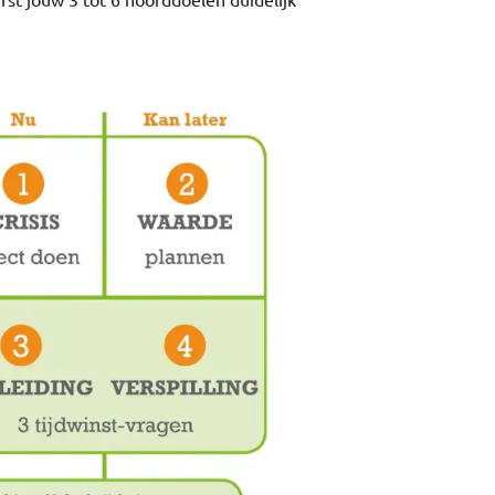
rst jouw 3 tot 6 hoofddoelen duidelijk