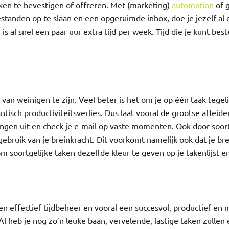
aken te bevestigen of offreren. Met (marketing)
automation
of g
standen op te slaan en een opgeruimde inbox, doe je jezelf al 
is al snel een paar uur extra tijd per week. Tijd die je kunt be
t van weinigen te zijn. Veel beter is het om je op één taak tegeli
tisch productiviteitsverlies. Dus laat vooral de grootse afleide
ingen uit en check je e-mail op vaste momenten. Ook door soor
gebruik van je breinkracht. Dit voorkomt namelijk ook dat je b
om soortgelijke taken dezelfde kleur te geven op je takenlijst en
en effectief tijdbeheer en vooral een succesvol, productief en
Al heb je nog zo’n leuke baan, vervelende, lastige taken zullen e