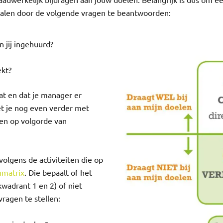
aadwerkelijk bijdragen aan jouw doelen. Belangrijk is dus om ee
palen door de volgende vragen te beantwoorden:
 jij ingehuurd?
ekt?
aat en dat je manager er
et je nog even verder met
len op volgorde van
volgens de activiteiten die op
nmatrix
. Die bepaalt of het
kwadrant 1 en 2) of niet
vragen te stellen: