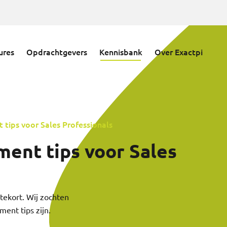
ures
Opdrachtgevers
Kennisbank
Over Exactpi
tips voor Sales Professionals
ent tips voor Sales
d tekort. Wij zochten
ent tips zijn.