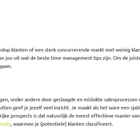
olop klanten of een sterk concurrerende markt met weinig klant
 voor jou uit wat de beste time management tips zijn. Om de jui
 gaan.
ngen, onder andere door geslaagde en mislukte salesprocessen m
 geef je jezelf veel inzicht. Je maakt als het ware een sjablo
rijke prospects is dat natuurlijk de meest effectieve manier va
hode
, waarmee je (potentiele) klanten classificeert.