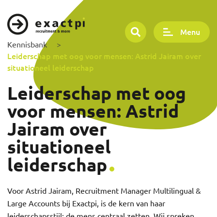
Menu
Kennisbank
>
Leiderschap met oog voor mensen: Astrid Jairam over
situationeel leiderschap
Leiderschap met oog
voor mensen: Astrid
Jairam over
situationeel
leiderschap
Voor Astrid Jairam, Recruitment Manager Multilingual &
Large Accounts bij Exactpi, is de kern van haar
leiderschapsstijl: de mens centraal zetten. Wij spreken