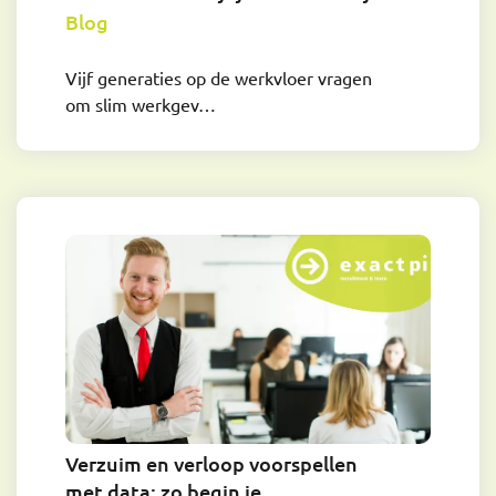
Blog
Vijf generaties op de werkvloer vragen
om slim werkgev…
Lex Klep
Senior Business Consultant
lex@exactpi.nl
06 - 40 664 314
Verzuim en verloop voorspellen
met data: zo begin je