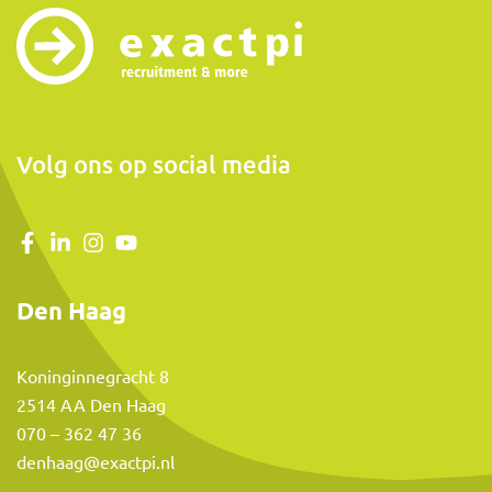
Volg ons op social media
Den Haag
Koninginnegracht 8
2514 AA Den Haag
070 – 362 47 36
denhaag@exactpi.nl